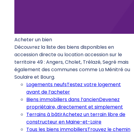
Acheter un bien
Découvrez la liste des biens disponibles en
accession directe ou location accession sur le
territoire 49 : Angers, Cholet, Trélazé, Segré mais
également des communes comme La Ménitré ou
Soulaire et Bourg.
Logements neufs
Testez votre logement
avant de l’acheter
Biens immobiliers dans l’ancien
Devenez
propriétaire, directement et simplement
Terrains à bâtir
Achetez un terrain libre de
constructeur en Maine-et-Loire
Tous les biens immobiliers
Trouvez le chemin