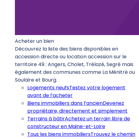
Acheter un bien
Découvrez la liste des biens disponibles en
accession directe ou location accession sur le
territoire 49 : Angers, Cholet, Trélazé, Segré mais
également des communes comme La Ménitré ou
Soulaire et Bourg.
Logements neufs
Testez votre logement
avant de l’acheter
Biens immobiliers dans l’ancien
Devenez
propriétaire, directement et simplement
Terrains à bâtir
Achetez un terrain libre de
constructeur en Maine-et-Loire
Tous les biens immobiliers
Trouvez le chemin