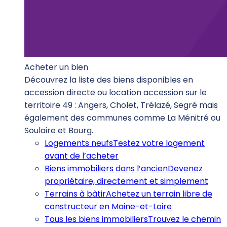
Acheter un bien
Découvrez la liste des biens disponibles en
accession directe ou location accession sur le
territoire 49 : Angers, Cholet, Trélazé, Segré mais
également des communes comme La Ménitré ou
Soulaire et Bourg.
Logements neufs
Testez votre logement
avant de l’acheter
Biens immobiliers dans l’ancien
Devenez
propriétaire, directement et simplement
Terrains à bâtir
Achetez un terrain libre de
constructeur en Maine-et-Loire
Tous les biens immobiliers
Trouvez le chemin