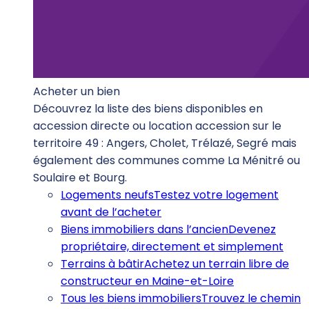
Acheter un bien
Découvrez la liste des biens disponibles en
accession directe ou location accession sur le
territoire 49 : Angers, Cholet, Trélazé, Segré mais
également des communes comme La Ménitré ou
Soulaire et Bourg.
Logements neufs
Testez votre logement
avant de l’acheter
Biens immobiliers dans l’ancien
Devenez
propriétaire, directement et simplement
Terrains à bâtir
Achetez un terrain libre de
constructeur en Maine-et-Loire
Tous les biens immobiliers
Trouvez le chemin