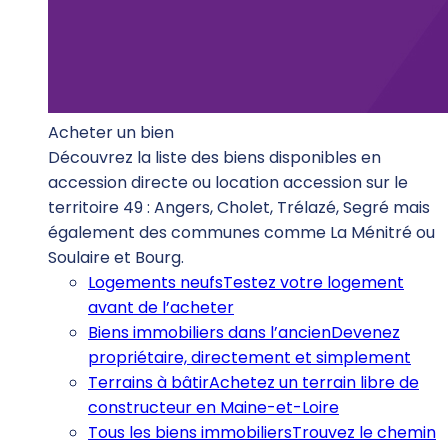
Acheter un bien
Découvrez la liste des biens disponibles en
accession directe ou location accession sur le
territoire 49 : Angers, Cholet, Trélazé, Segré mais
également des communes comme La Ménitré ou
Soulaire et Bourg.
Logements neufs
Testez votre logement
avant de l’acheter
Biens immobiliers dans l’ancien
Devenez
propriétaire, directement et simplement
Terrains à bâtir
Achetez un terrain libre de
constructeur en Maine-et-Loire
Tous les biens immobiliers
Trouvez le chemin