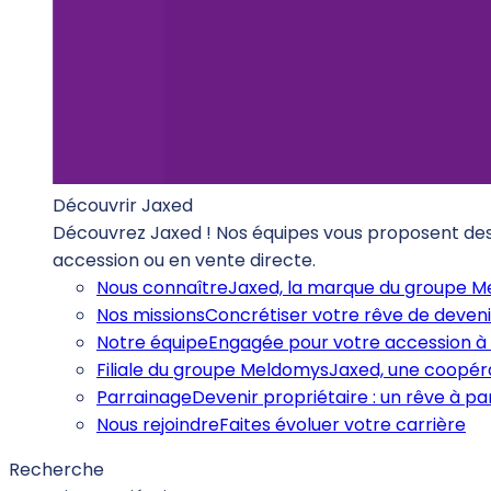
Découvrir Jaxed
Découvrez Jaxed ! Nos équipes vous proposent des b
accession ou en vente directe.
Nous connaître
Jaxed, la marque du groupe 
Nos missions
Concrétiser votre rêve de deveni
Notre équipe
Engagée pour votre accession à 
Filiale du groupe Meldomys
Jaxed, une coopéra
Parrainage
Devenir propriétaire : un rêve à p
Nous rejoindre
Faites évoluer votre carrière
Recherche