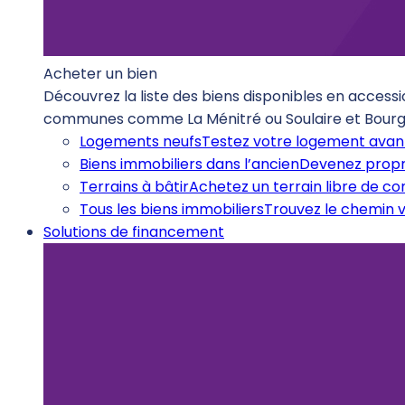
Acheter un bien
Découvrez la liste des biens disponibles en accessi
communes comme La Ménitré ou Soulaire et Bourg
Logements neufs
Testez votre logement avant
Biens immobiliers dans l’ancien
Devenez propr
Terrains à bâtir
Achetez un terrain libre de c
Tous les biens immobiliers
Trouvez le chemin v
Solutions de financement