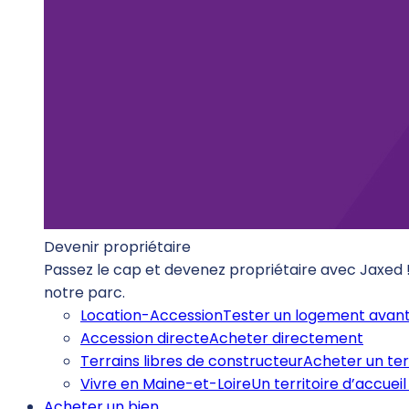
Devenir propriétaire
Passez le cap et devenez propriétaire avec Jaxed
notre parc.
Location-Accession
Tester un logement avant
Accession directe
Acheter directement
Terrains libres de constructeur
Acheter un ter
Vivre en Maine-et-Loire
Un territoire d’accueil 
Acheter un bien