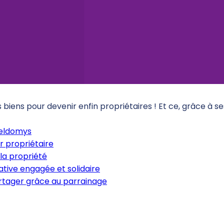
iens pour devenir enfin propriétaires ! Et ce, grâce à s
Meldomys
r propriétaire
la propriété
tive engagée et solidaire
artager grâce au parrainage