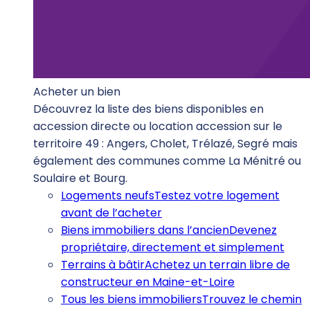
Acheter un bien
Découvrez la liste des biens disponibles en
accession directe ou location accession sur le
territoire 49 : Angers, Cholet, Trélazé, Segré mais
également des communes comme La Ménitré ou
Soulaire et Bourg.
Logements neufs
Testez votre logement
avant de l’acheter
Biens immobiliers dans l’ancien
Devenez
propriétaire, directement et simplement
Terrains à bâtir
Achetez un terrain libre de
constructeur en Maine-et-Loire
Tous les biens immobiliers
Trouvez le chemin