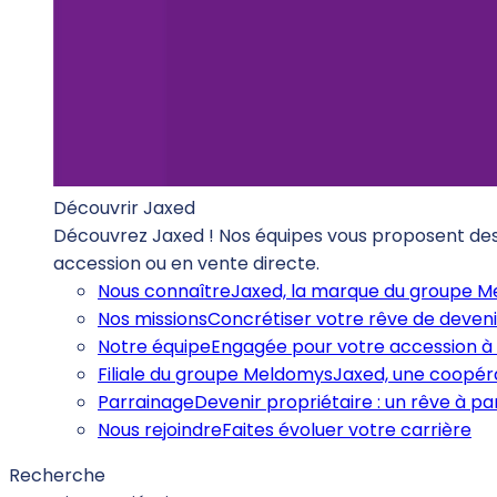
Découvrir Jaxed
Découvrez Jaxed ! Nos équipes vous proposent des b
accession ou en vente directe.
Nous connaître
Jaxed, la marque du groupe 
Nos missions
Concrétiser votre rêve de deveni
Notre équipe
Engagée pour votre accession à 
Filiale du groupe Meldomys
Jaxed, une coopéra
Parrainage
Devenir propriétaire : un rêve à p
Nous rejoindre
Faites évoluer votre carrière
Recherche