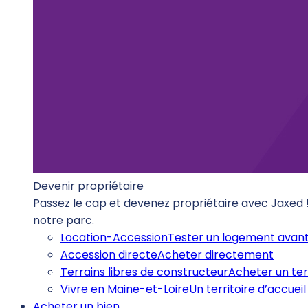
Devenir propriétaire
Passez le cap et devenez propriétaire avec Jaxed
notre parc.
Location-Accession
Tester un logement avant
Accession directe
Acheter directement
Terrains libres de constructeur
Acheter un ter
Vivre en Maine-et-Loire
Un territoire d’accueil 
Acheter un bien