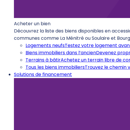
Acheter un bien
Découvrez la liste des biens disponibles en accessi
communes comme La Ménitré ou Soulaire et Bourg
Logements neufs
Testez votre logement avant
Biens immobiliers dans l’ancien
Devenez propr
Terrains à bâtir
Achetez un terrain libre de c
Tous les biens immobiliers
Trouvez le chemin v
Solutions de financement