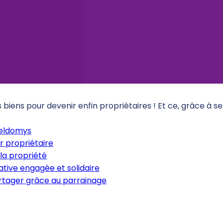
iens pour devenir enfin propriétaires ! Et ce, grâce à s
Meldomys
r propriétaire
la propriété
tive engagée et solidaire
artager grâce au parrainage