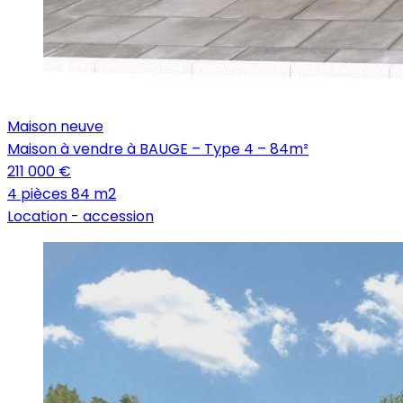
Maison neuve
Maison à vendre à BAUGE – Type 4 – 84m²
211 000 €
4 pièces
84 m2
Location -
accession