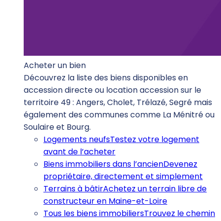
Acheter un bien
Découvrez la liste des biens disponibles en
accession directe ou location accession sur le
territoire 49 : Angers, Cholet, Trélazé, Segré mais
également des communes comme La Ménitré ou
Soulaire et Bourg.
Logements neufs
Testez votre logement
avant de l’acheter
Biens immobiliers dans l’ancien
Devenez
propriétaire, directement et simplement
Terrains à bâtir
Achetez un terrain libre de
constructeur en Maine-et-Loire
Tous les biens immobiliers
Trouvez le chemin