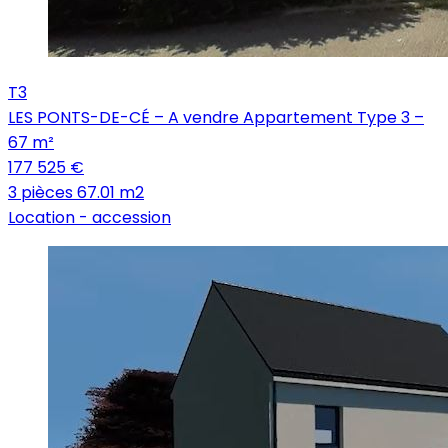
T3
LES PONTS-DE-CÉ – A vendre Appartement Type 3 –
67 m²
177 525 €
3 pièces
67.01 m2
Location -
accession