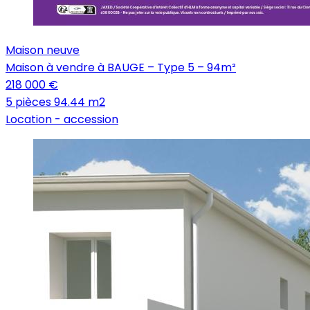
Maison neuve
Maison à vendre à BAUGE – Type 5 – 94m²
218 000 €
5 pièces
94.44 m2
Location -
accession