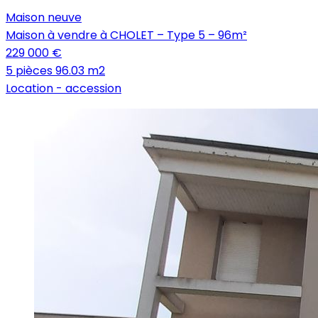
Maison neuve
Maison à vendre à CHOLET – Type 5 – 96m²
229 000 €
5 pièces
96.03 m2
Location -
accession