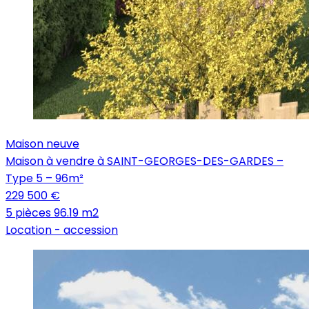
Maison neuve
Maison à vendre à SAINT-GEORGES-DES-GARDES –
Type 5 – 96m²
229 500 €
5 pièces
96.19 m2
Location -
accession