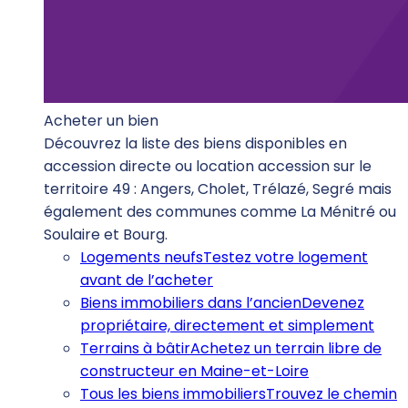
Acheter un bien
Découvrez la liste des biens disponibles en
accession directe ou location accession sur le
territoire 49 : Angers, Cholet, Trélazé, Segré mais
également des communes comme La Ménitré ou
Soulaire et Bourg.
Logements neufs
Testez votre logement
avant de l’acheter
Biens immobiliers dans l’ancien
Devenez
propriétaire, directement et simplement
Terrains à bâtir
Achetez un terrain libre de
constructeur en Maine-et-Loire
Tous les biens immobiliers
Trouvez le chemin