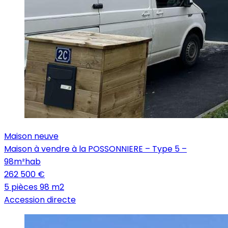
Maison neuve
Maison à vendre à la POSSONNIERE – Type 5 –
98m²hab
262 500 €
5 pièces
98 m2
Accession directe