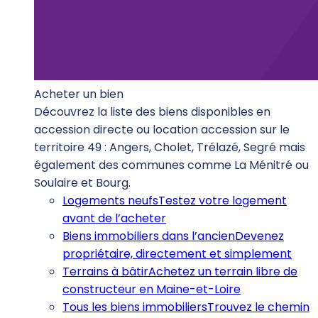
Acheter un bien
Découvrez la liste des biens disponibles en
accession directe ou location accession sur le
territoire 49 : Angers, Cholet, Trélazé, Segré mais
également des communes comme La Ménitré ou
Soulaire et Bourg.
Logements neufs
Testez votre logement
avant de l’acheter
Biens immobiliers dans l’ancien
Devenez
propriétaire, directement et simplement
Terrains à bâtir
Achetez un terrain libre de
constructeur en Maine-et-Loire
Tous les biens immobiliers
Trouvez le chemin