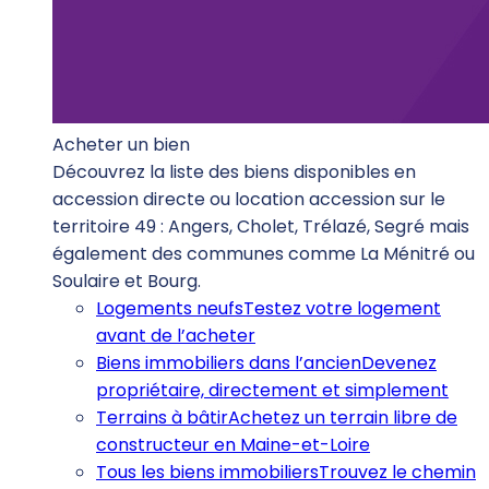
Acheter un bien
Découvrez la liste des biens disponibles en
accession directe ou location accession sur le
territoire 49 : Angers, Cholet, Trélazé, Segré mais
également des communes comme La Ménitré ou
Soulaire et Bourg.
Logements neufs
Testez votre logement
avant de l’acheter
Biens immobiliers dans l’ancien
Devenez
propriétaire, directement et simplement
Terrains à bâtir
Achetez un terrain libre de
constructeur en Maine-et-Loire
Tous les biens immobiliers
Trouvez le chemin