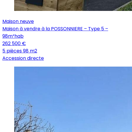
Maison neuve
Maison à vendre à la POSSONNIERE – Type 5 –
98m²hab
262 500 €
5 pièces
98 m2
Accession directe