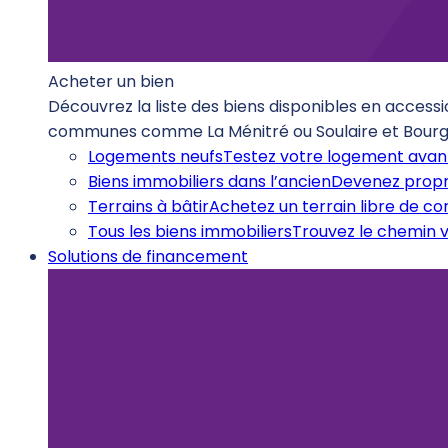
Acheter un bien
Découvrez la liste des biens disponibles en accessi
communes comme La Ménitré ou Soulaire et Bourg
Logements neufs
Testez votre logement avant
Biens immobiliers dans l’ancien
Devenez propr
Terrains à bâtir
Achetez un terrain libre de c
Tous les biens immobiliers
Trouvez le chemin v
Solutions de financement