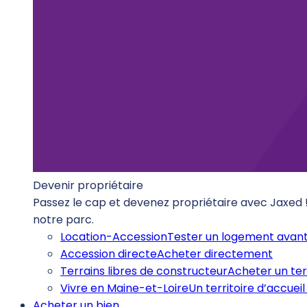
Devenir propriétaire
Passez le cap et devenez propriétaire avec Jaxed
notre parc.
Location-Accession
Tester un logement avant
Accession directe
Acheter directement
Terrains libres de constructeur
Acheter un ter
Vivre en Maine-et-Loire
Un territoire d’accueil 
Acheter un bien