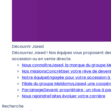
Découvrir Jaxed
Découvrez Jaxed ! Nos équipes vous proposent des b
accession ou en vente directe.
Nous connaître
Jaxed, la marque du groupe 
Nos missions
Concrétiser votre rêve de deveni
Notre équipe
Engagée pour votre accession à 
Filiale du groupe Meldomys
Jaxed, une coopéra
Parrainage
Devenir propriétaire : un rêve à p
Nous rejoindre
Faites évoluer votre carrière
Recherche