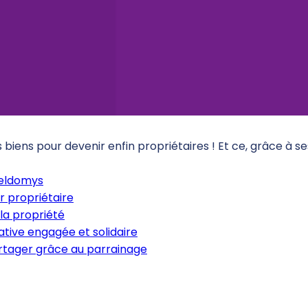
iens pour devenir enfin propriétaires ! Et ce, grâce à s
Meldomys
r propriétaire
la propriété
tive engagée et solidaire
artager grâce au parrainage