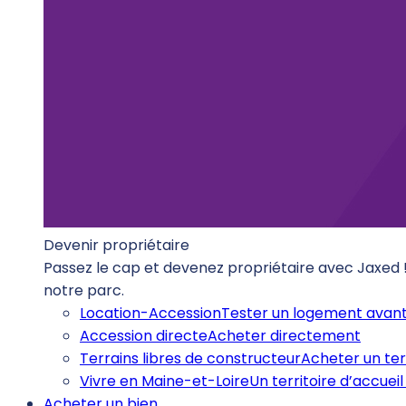
Devenir propriétaire
Passez le cap et devenez propriétaire avec Jaxed
notre parc.
Location-Accession
Tester un logement avant
Accession directe
Acheter directement
Terrains libres de constructeur
Acheter un ter
Vivre en Maine-et-Loire
Un territoire d’accueil 
Acheter un bien