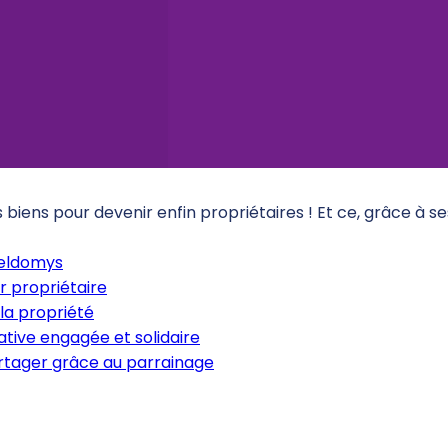
iens pour devenir enfin propriétaires ! Et ce, grâce à s
Meldomys
r propriétaire
la propriété
tive engagée et solidaire
artager grâce au parrainage