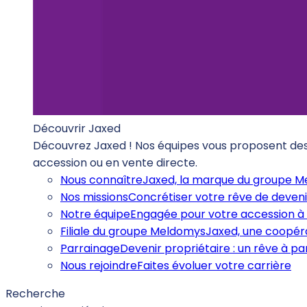
Découvrir Jaxed
Découvrez Jaxed ! Nos équipes vous proposent des b
accession ou en vente directe.
Nous connaître
Jaxed, la marque du groupe 
Nos missions
Concrétiser votre rêve de deveni
Notre équipe
Engagée pour votre accession à 
Filiale du groupe Meldomys
Jaxed, une coopéra
Parrainage
Devenir propriétaire : un rêve à p
Nous rejoindre
Faites évoluer votre carrière
Recherche