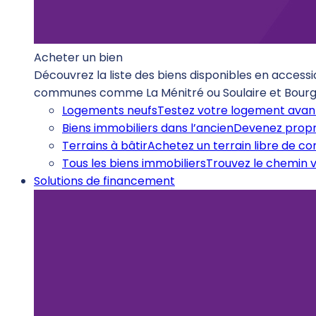
Acheter un bien
Découvrez la liste des biens disponibles en accessi
communes comme La Ménitré ou Soulaire et Bourg
Logements neufs
Testez votre logement avant
Biens immobiliers dans l’ancien
Devenez propr
Terrains à bâtir
Achetez un terrain libre de c
Tous les biens immobiliers
Trouvez le chemin v
Solutions de financement