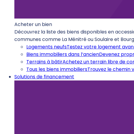
Acheter un bien
Découvrez la liste des biens disponibles en accessi
communes comme La Ménitré ou Soulaire et Bourg
Logements neufs
Testez votre logement avant
Biens immobiliers dans l’ancien
Devenez propr
Terrains à bâtir
Achetez un terrain libre de c
Tous les biens immobiliers
Trouvez le chemin v
Solutions de financement