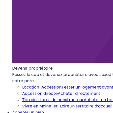
Devenir propriétaire
Passez le cap et devenez propriétaire avec Jaxed
notre parc.
Location-Accession
Tester un logement avant
Accession directe
Acheter directement
Terrains libres de constructeur
Acheter un ter
Vivre en Maine-et-Loire
Un territoire d’accueil 
Acheter un bien