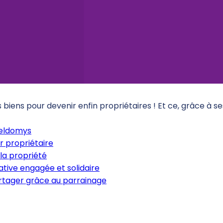
iens pour devenir enfin propriétaires ! Et ce, grâce à s
Meldomys
r propriétaire
la propriété
tive engagée et solidaire
artager grâce au parrainage