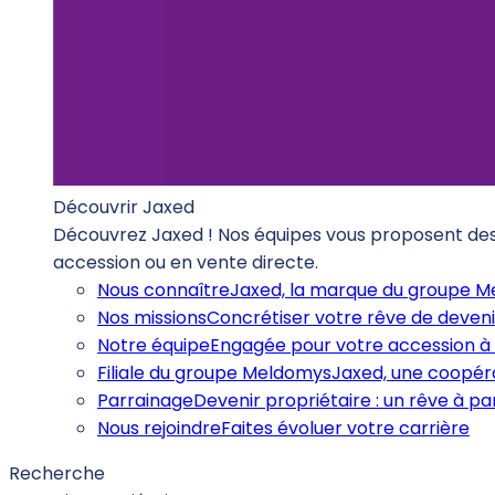
Découvrir Jaxed
Découvrez Jaxed ! Nos équipes vous proposent des b
accession ou en vente directe.
Nous connaître
Jaxed, la marque du groupe 
Nos missions
Concrétiser votre rêve de deveni
Notre équipe
Engagée pour votre accession à 
Filiale du groupe Meldomys
Jaxed, une coopéra
Parrainage
Devenir propriétaire : un rêve à p
Nous rejoindre
Faites évoluer votre carrière
Recherche